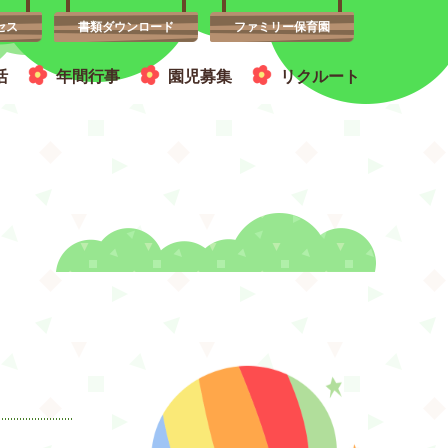
セス
書類ダウンロード
ファミリー保育園
活
年間行事
園児募集
リクルート