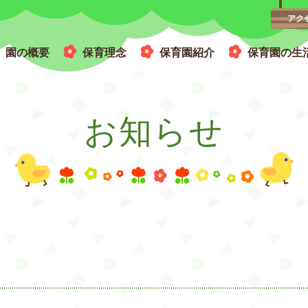
アク
園の概要
保育理念
保育園紹介
保育園の生
広い園庭と木のぬくもりを感じる園舎
お知らせ