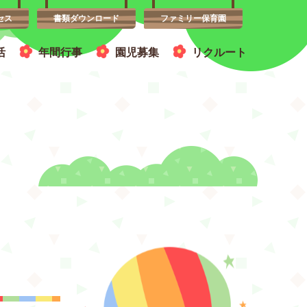
セス
書類ダウンロード
ファミリー保育園
活
年間行事
園児募集
リクルート