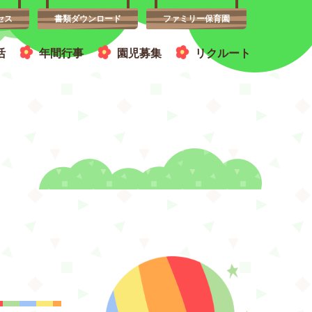
セス
書類ダウンロード
ファミリー保育園
活
年間行事
園児募集
リクルート