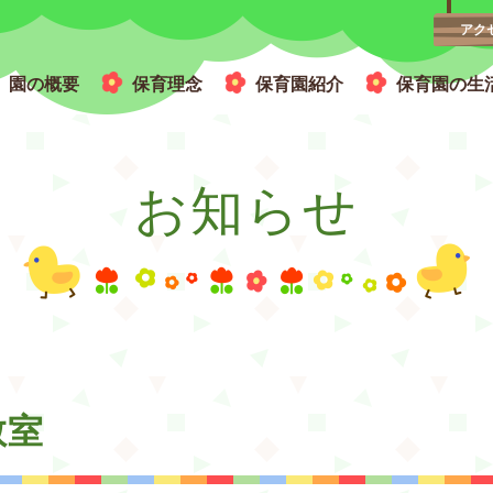
アク
園の概要
保育理念
保育園紹介
保育園の生
広い園庭と木のぬくもりを感じる園舎
お知らせ
教室