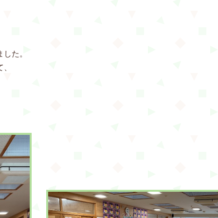
ました。
て、
。