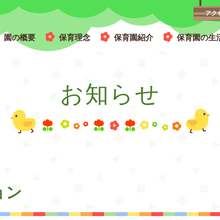
アク
園の概要
保育理念
保育園紹介
保育園の生
広い園庭と木のぬくもりを感じる園舎
お知らせ
ョン