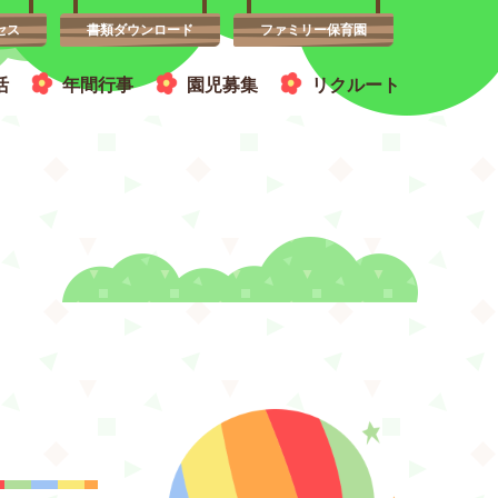
セス
書類ダウンロード
ファミリー保育園
活
年間行事
園児募集
リクルート